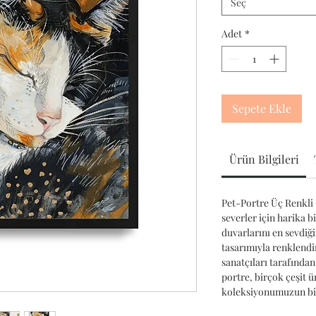
Seç
Adet
*
Sepete Ekle
Ürün Bilgileri
Pet-Portre Üç Renkli 
severler için harika b
duvarlarını en sevdiğ
tasarımıyla renklendir
sanatçıları tarafından
portre, birçok çeşit 
koleksiyonumuzun bir