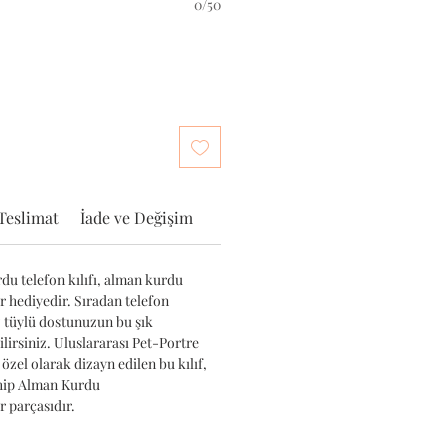
0/50
Teslimat
İade ve Değişim
u telefon kılıfı, alman kurdu
ir hediyedir. Sıradan telefon
iz tüylü dostunuzun bu şık
ilirsiniz. Uluslararası Pet-Portre
 özel olarak dizayn edilen bu kılıf,
ahip Alman Kurdu
 parçasıdır.