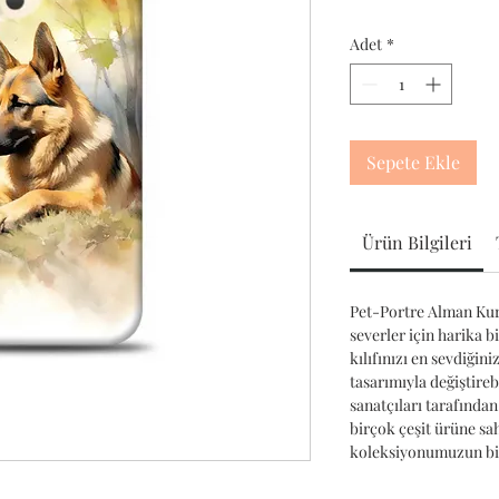
Adet
*
Sepete Ekle
Ürün Bilgileri
Pet-Portre Alman Kurd
severler için harika b
kılıfınızı en sevdiğin
tasarımıyla değiştireb
sanatçıları tarafından
birçok çeşit ürüne s
koleksiyonumuzun bir