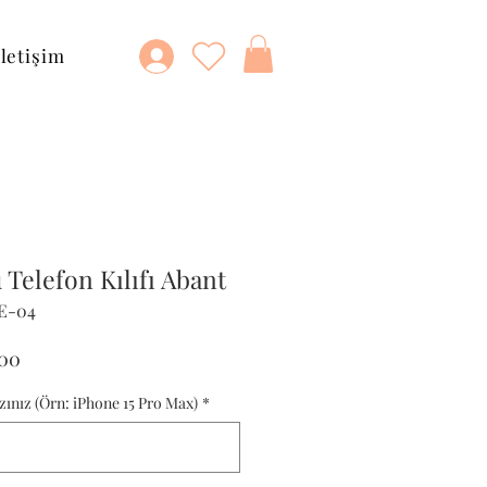
İletişim
Telefon Kılıfı Abant
E-04
al
İndirimli
,00
Fiyat
zınız (Örn: iPhone 15 Pro Max)
*