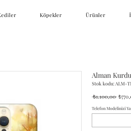
Kediler
Köpekler
Ürünler
Alman Kurdu 
Stok kodu: ALM-T
Norm
 ₺1.100,00 
₺770
Fiyat
Telefon Modelinizi Ya