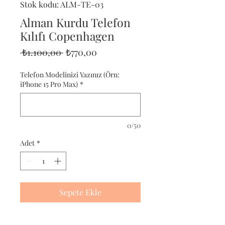
Stok kodu: ALM-TE-03
Alman Kurdu Telefon
Kılıfı Copenhagen
Normal
İndirimli
 ₺1.100,00 
₺770,00
Fiyat
Fiyat
Telefon Modelinizi Yazınız (Örn:
iPhone 15 Pro Max)
*
0/50
Adet
*
Sepete Ekle