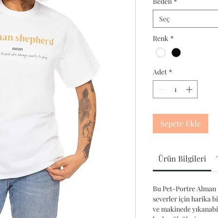
Beden
*
Seç
Renk
*
Adet
*
Sepete Ekle
Ürün Bilgileri
Bu Pet-Portre Alman 
severler için harika b
ve makinede yıkanabili