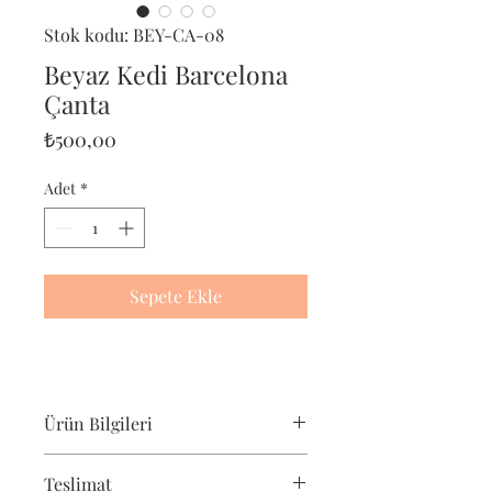
Stok kodu: BEY-CA-08
Beyaz Kedi Barcelona
Çanta
Fiyat
₺500,00
Adet
*
Sepete Ekle
Ürün Bilgileri
Pet-Portre Beyaz Kedi çantası, beyaz
Teslimat
kedi severler için harika bir hediyedir.