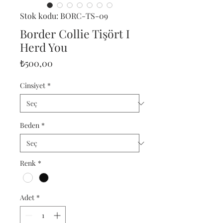
Stok kodu: BORC-TS-09
Border Collie Tişört I
Herd You
Fiyat
₺500,00
Cinsiyet
*
Beden
*
Renk
*
Adet
*