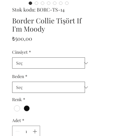
Stok kodu: BORC-TS-14
Border Collie Tişört If
I'm Moody
Fiyat
₺500,00
Cinsiyet
*
Beden
*
Renk
*
Adet
*