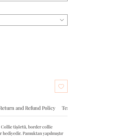
Return and Refund Policy
Teslimat
İade ve Değişim
Collie tişörtü, border collie
ir hediyedir. Pamuktan yapılmıştır