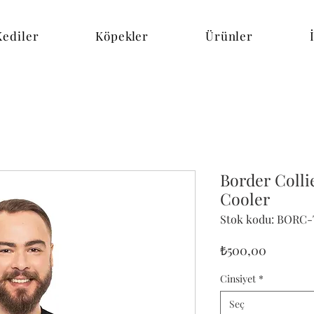
Kediler
Köpekler
Ürünler
Border Colli
Cooler
Stok kodu: BORC-
Fiyat
₺500,00
Cinsiyet
*
Seç