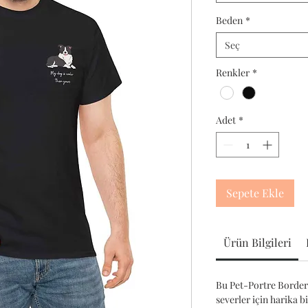
Beden
*
Seç
Renkler
*
Adet
*
Sepete Ekle
Ürün Bilgileri
Bu Pet-Portre Border 
severler için harika b