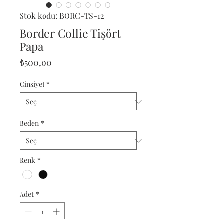
Stok kodu: BORC-TS-12
Border Collie Tişört
Papa
Fiyat
₺500,00
Cinsiyet
*
Beden
*
Renk
*
Adet
*