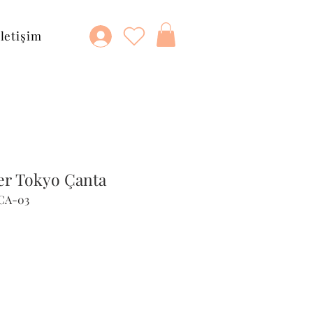
İletişim
er Tokyo Çanta
-CA-03