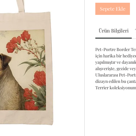
Sepete Ekle
Ürün Bilgileri
Pet-Portre Border Ter
için harika bir hediy
yapılmıştır ve dayanı
alışverişte, gezide vey
Uluslararası Pet-Portr
dizayn edilen bu çant
Terrier koleksiyonum