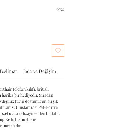
0/50
Teslimat
İade ve Değişim
thair telefon kılıfı, british
n harika bir hediyedir. Sıradan
sevdiğiniz tüylü dostunuzun bu şık
ilirsiniz. Uluslararası Pet-Portre
 özel olarak dizayn edilen bu kılıf,
hip British Shorthair
 parçasıdır.