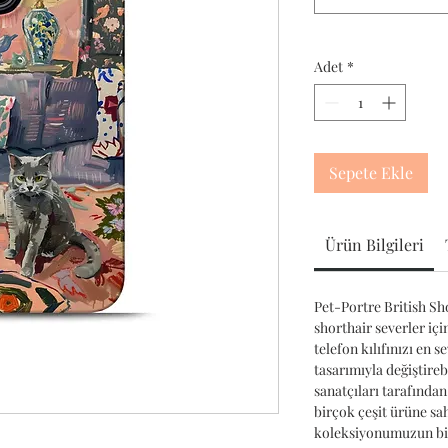
Adet
*
Sepete Ekle
Ürün Bilgileri
Pet-Portre British Shor
shorthair severler içi
telefon kılıfınızı en 
tasarımıyla değiştireb
sanatçıları tarafından
birçok çeşit ürüne sa
koleksiyonumuzun bir