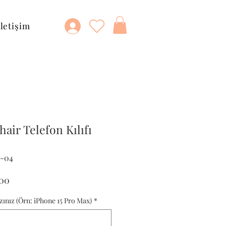
İletişim
hair Telefon Kılıfı
E-04
al
İndirimli
,00
Fiyat
zınız (Örn: iPhone 15 Pro Max)
*