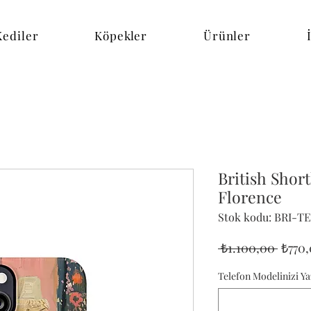
Kediler
Köpekler
Ürünler
British Short
Florence
Stok kodu: BRI-T
Norm
 ₺1.100,00 
₺770
Fiyat
Telefon Modelinizi Ya