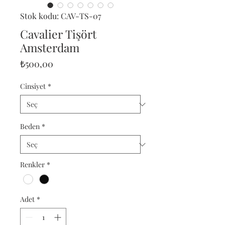
Stok kodu: CAV-TS-07
Cavalier Tişört
Amsterdam
Fiyat
₺500,00
Cinsiyet
*
Beden
*
Renkler
*
Adet
*