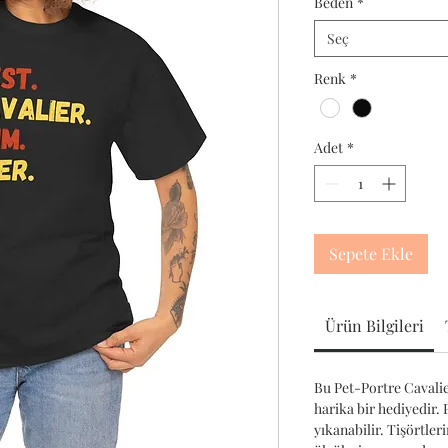
Beden
*
Seç
Renk
*
Adet
*
Sepete Ekle
Ürün Bilgileri
Bu Pet-Portre Cavalier
harika bir hediyedir.
yıkanabilir. Tişörtler