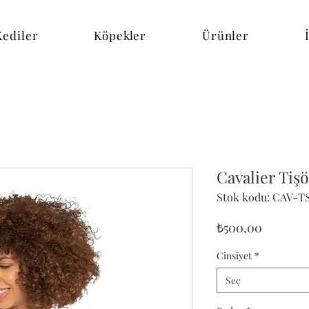
Kediler
Köpekler
Ürünler
Cavalier Tiş
Stok kodu: CAV-T
Fiyat
₺500,00
Cinsiyet
*
Seç