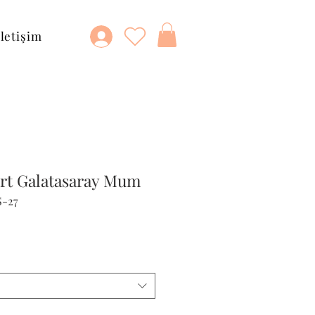
İletişim
ört Galatasaray Mum
S-27