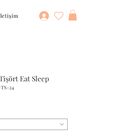
İletişim
işört Eat Sleep
-TS-24