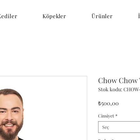
Kediler
Köpekler
Ürünler
Chow Chow T
Stok kodu: CHOW
Fiyat
₺500,00
Cinsiyet
*
Seç