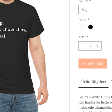
Beden
*
Seç
Renk
*
Adet
*
Sepete Ekle
Ürün Bilgileri
Bu Pet-Portre Chow 
için harika bir hediy
makinede yıkanabilir.