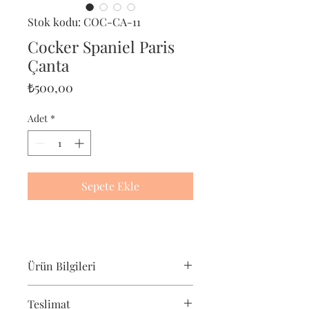
Stok kodu: COC-CA-11
Cocker Spaniel Paris
Çanta
Fiyat
₺500,00
Adet
*
Sepete Ekle
Ürün Bilgileri
Pet-Portre Cocker Spaniel çantası,
Teslimat
cocker spaniel severler için harika bir