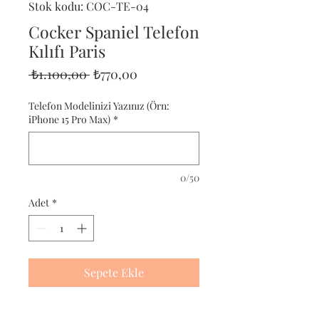
Stok kodu: COC-TE-04
Cocker Spaniel Telefon
Kılıfı Paris
Normal
İndirimli
 ₺1.100,00 
₺770,00
Fiyat
Fiyat
Telefon Modelinizi Yazınız (Örn:
iPhone 15 Pro Max)
*
0/50
Adet
*
Sepete Ekle