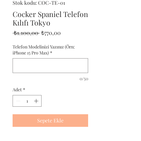
Stok kodu: COC-TE-01
Cocker Spaniel Telefon
Kılıfı Tokyo
Normal
İndirimli
 ₺1.100,00 
₺770,00
Fiyat
Fiyat
Telefon Modelinizi Yazınız (Örn:
iPhone 15 Pro Max)
*
0/50
Adet
*
Sepete Ekle