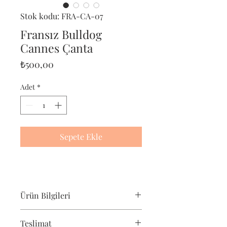
Stok kodu: FRA-CA-07
Fransız Bulldog
Cannes Çanta
Fiyat
₺500,00
Adet
*
Sepete Ekle
Ürün Bilgileri
Pet-Portre Fransız Bulldog çantası,
Teslimat
fransız bulldog severler için harika bir