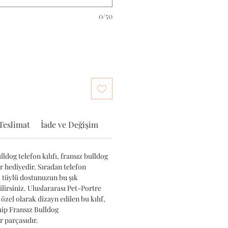
0/50
Teslimat
İade ve Değişim
ldog telefon kılıfı, fransız bulldog
ir hediyedir. Sıradan telefon
iz tüylü dostunuzun bu şık
ilirsiniz. Uluslararası Pet-Portre
 özel olarak dizayn edilen bu kılıf,
hip Fransız Bulldog
 parçasıdır.