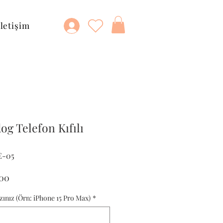
İletişim
og Telefon Kıfılı
E-05
al
İndirimli
,00
Fiyat
zınız (Örn: iPhone 15 Pro Max)
*