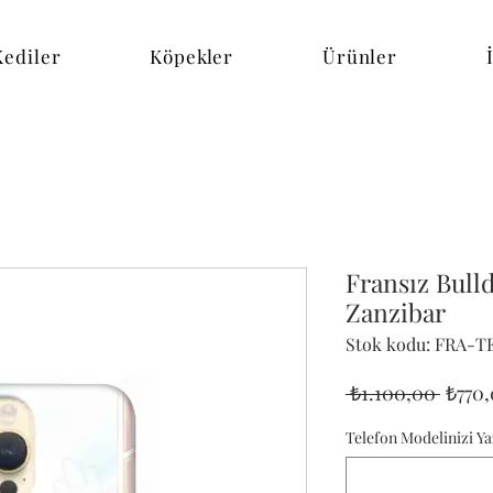
Kediler
Köpekler
Ürünler
Fransız Bulld
Zanzibar
Stok kodu: FRA-T
Norm
 ₺1.100,00 
₺770
Fiyat
Telefon Modelinizi Ya