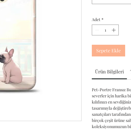
Adet
*
Sepete Ekle
Ürün Bilgileri
Pet-Portre Fransız Bul
severler için harika b
kılıfınızı en sevdiğin
tasarımıyla değiştireb
sanatçıları tarafından
birçok çeşit ürüne sa
koleksiyonumuzun bir