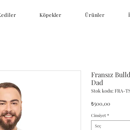
Kediler
Köpekler
Ürünler
Fransız Bull
Dad
Stok kodu: FRA-T
Fiyat
₺500,00
Cinsiyet
*
Seç