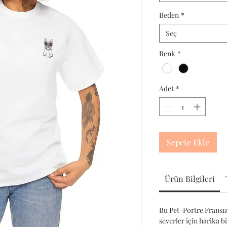
Beden
*
Seç
Renk
*
Adet
*
Sepete Ekle
Ürün Bilgileri
Bu Pet-Portre Fransız
severler için harika b