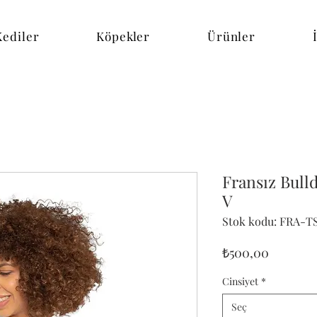
Kediler
Köpekler
Ürünler
Fransız Bull
V
Stok kodu: FRA-T
Fiyat
₺500,00
Cinsiyet
*
Seç