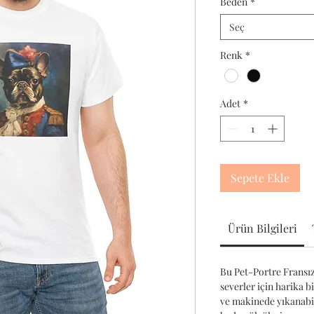
Beden
*
Seç
Renk
*
Adet
*
Sepete Ekle
Ürün Bilgileri
Bu Pet-Portre Fransız
severler için harika b
ve makinede yıkanabili