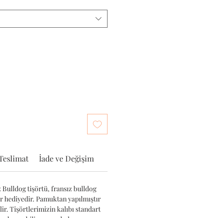
Teslimat
İade ve Değişim
 Bulldog tişörtü, fransız bulldog
ir hediyedir. Pamuktan yapılmıştır
r. Tişörtlerimizin kalıbı standart