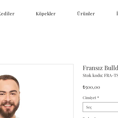
Kediler
Köpekler
Ürünler
Fransız Bulld
Stok kodu: FRA-T
Fiyat
₺500,00
Cinsiyet
*
Seç