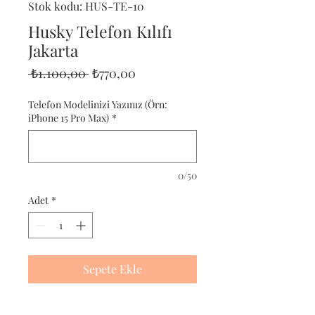
Stok kodu: HUS-TE-10
Husky Telefon Kılıfı
Jakarta
Normal
İndirimli
 ₺1.100,00 
₺770,00
Fiyat
Fiyat
Telefon Modelinizi Yazınız (Örn:
iPhone 15 Pro Max)
*
0/50
Adet
*
Sepete Ekle