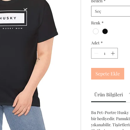
Beden
*
Seç
Renk
*
Adet
*
Sepete Ekle
Ürün Bilgileri
Bu Pet-Portre Husky t
bir hediyedir. Pamuk
yıkanabilir. Tişörtler