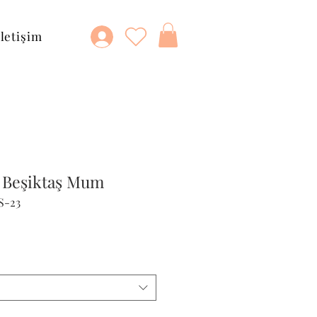
İletişim
t Beşiktaş Mum
S-23