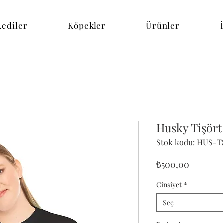
Kediler
Köpekler
Ürünler
Husky Tişör
Stok kodu: HUS-T
Fiyat
₺500,00
Cinsiyet
*
Seç