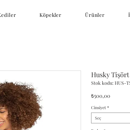
Kediler
Köpekler
Ürünler
Husky Tişör
Stok kodu: HUS-T
Fiyat
₺500,00
Cinsiyet
*
Seç