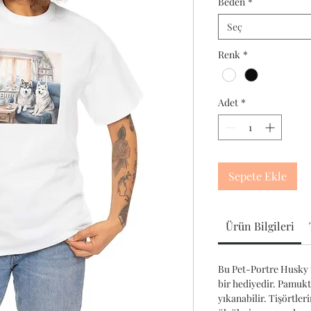
Beden
*
Seç
Renk
*
Adet
*
Sepete Ekle
Ürün Bilgileri
Bu Pet-Portre Husky t
bir hediyedir. Pamuk
yıkanabilir. Tişörtler