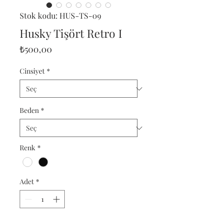
Stok kodu: HUS-TS-09
Husky Tişört Retro I
Fiyat
₺500,00
Cinsiyet
*
Beden
*
Renk
*
Adet
*