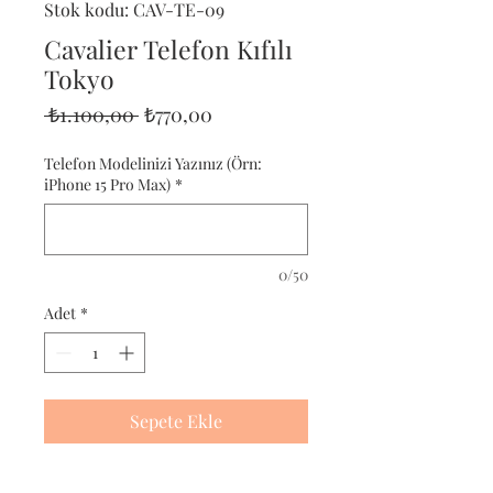
Stok kodu: CAV-TE-09
Cavalier Telefon Kıfılı
Tokyo
Normal
İndirimli
 ₺1.100,00 
₺770,00
Fiyat
Fiyat
Telefon Modelinizi Yazınız (Örn:
iPhone 15 Pro Max)
*
0/50
Adet
*
Sepete Ekle