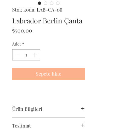
Stok kodu: LAB-CA-08
Labrador Berlin Çanta
Fiyat
₺500,00
Adet
*
Sepete Ekle
Ürün Bilgileri
Pet-Portre Labrador çantası, labrador
Teslimat
severler için harika bir hediyedir. Bu
çevre dostu çanta, pamuktan