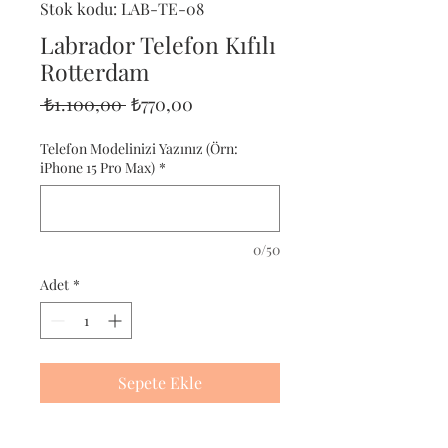
Stok kodu: LAB-TE-08
Labrador Telefon Kıfılı
Rotterdam
Normal
İndirimli
 ₺1.100,00 
₺770,00
Fiyat
Fiyat
Telefon Modelinizi Yazınız (Örn:
iPhone 15 Pro Max)
*
0/50
Adet
*
Sepete Ekle