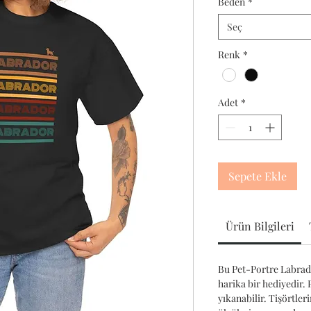
Beden
*
Seç
Renk
*
Adet
*
Sepete Ekle
Ürün Bilgileri
Bu Pet-Portre Labrado
harika bir hediyedir.
yıkanabilir. Tişörtler