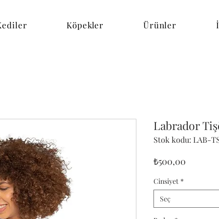
Kediler
Köpekler
Ürünler
Labrador Tiş
Stok kodu: LAB-T
Fiyat
₺500,00
Cinsiyet
*
Seç