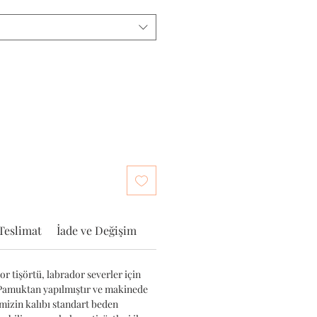
Teslimat
İade ve Değişim
r tişörtü, labrador severler için
 Pamuktan yapılmıştır ve makinede
imizin kalıbı standart beden