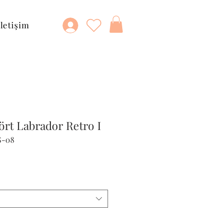
İletişim
ört Labrador Retro I
S-08