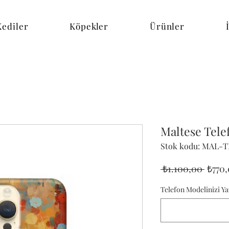
Kediler
Köpekler
Ürünler
Maltese Tele
Stok kodu: MAL-
Norm
 ₺1.100,00 
₺770
Fiyat
Telefon Modelinizi Ya