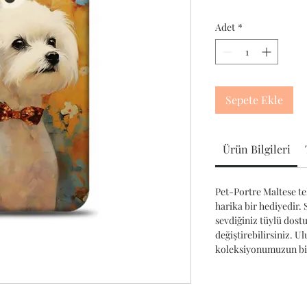
Adet
*
Sepete Ekle
Ürün Bilgileri
Pet-Portre Maltese tel
harika bir hediyedir. S
sevdiğiniz tüylü dost
değiştirebilirsiniz. U
koleksiyonumuzun bir