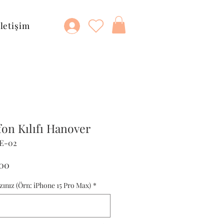
İletişim
fon Kılıfı Hanover
TE-02
al
İndirimli
,00
Fiyat
zınız (Örn: iPhone 15 Pro Max)
*