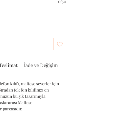
0/50
Teslimat
İade ve Değişim
efon kılıfı, maltese severler için
ıradan telefon kılıfınızı en
unuzun bu şık tasarımıyla
luslararası Maltese
 parçasıdır.