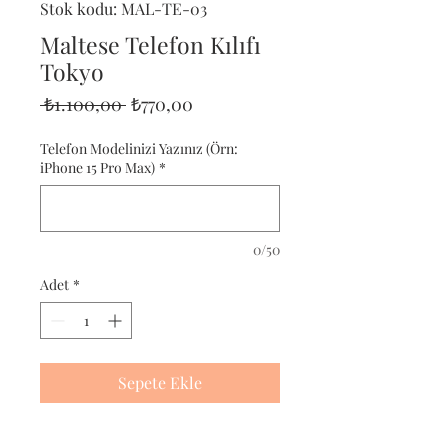
Stok kodu: MAL-TE-03
Maltese Telefon Kılıfı
Tokyo
Normal
İndirimli
 ₺1.100,00 
₺770,00
Fiyat
Fiyat
Telefon Modelinizi Yazınız (Örn:
iPhone 15 Pro Max)
*
0/50
Adet
*
Sepete Ekle