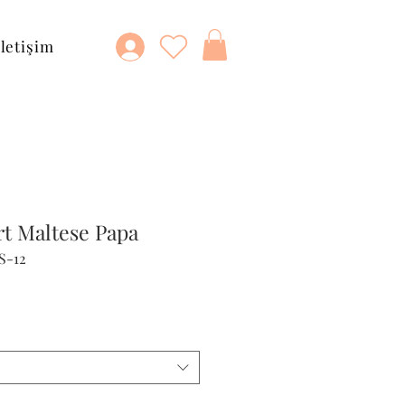
İletişim
rt Maltese Papa
S-12