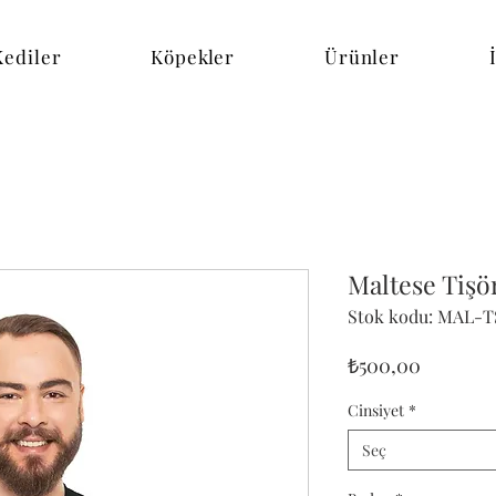
Kediler
Köpekler
Ürünler
Maltese Tişö
Stok kodu: MAL-T
Fiyat
₺500,00
Cinsiyet
*
Seç