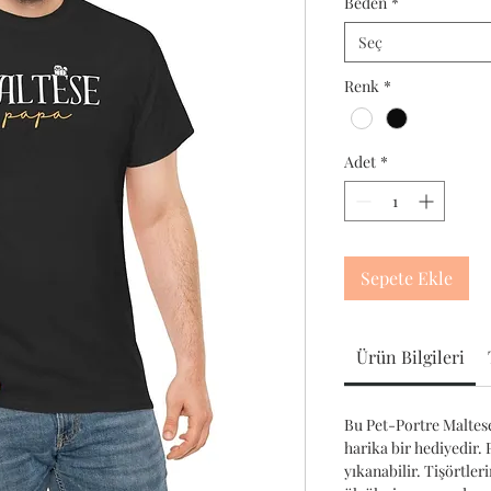
Beden
*
Seç
Renk
*
Adet
*
Sepete Ekle
Ürün Bilgileri
Bu Pet-Portre Maltese
harika bir hediyedir.
yıkanabilir. Tişörtler