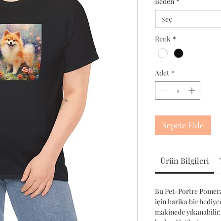
Beden
*
Seç
Renk
*
Adet
*
Sepete Ekle
Ürün Bilgileri
Bu Pet-Portre Pomera
için harika bir hediy
makinede yıkanabilir.