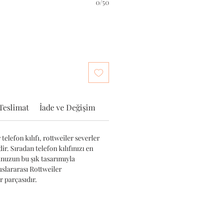
0/50
Teslimat
İade ve Değişim
telefon kılıfı, rottweiler severler
ir. Sıradan telefon kılıfınızı en
unuzun bu şık tasarımıyla
luslararası Rottweiler
 parçasıdır.