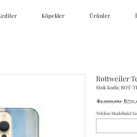
Kediler
Köpekler
Ürünler
Rottweiler Te
Stok kodu: ROT-T
Norm
 ₺1.100,00 
₺770
Fiyat
Telefon Modelinizi Ya