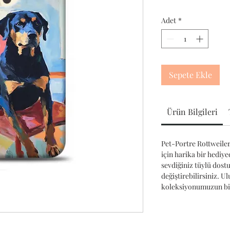
Adet
*
Sepete Ekle
Ürün Bilgileri
Pet-Portre Rottweiler 
için harika bir hediyed
sevdiğiniz tüylü dost
değiştirebilirsiniz. U
koleksiyonumuzun bir