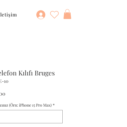
İletişim
lefon Kılıfı Bruges
E-10
al
İndirimli
,00
Fiyat
zınız (Örn: iPhone 15 Pro Max)
*