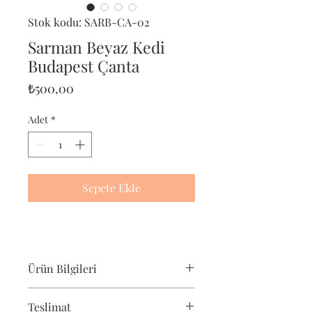
Stok kodu: SARB-CA-02
Sarman Beyaz Kedi
Budapest Çanta
Fiyat
₺500,00
Adet
*
Sepete Ekle
Ürün Bilgileri
Pet-Portre Sarman Beyaz Kedi çantası,
Teslimat
sarman beyaz kedi severler için harika