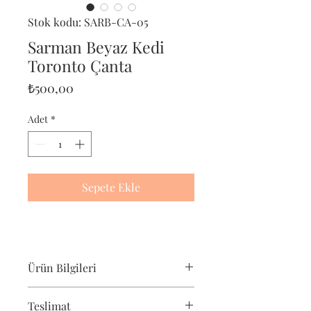
Stok kodu: SARB-CA-05
Sarman Beyaz Kedi
Toronto Çanta
Fiyat
₺500,00
Adet
*
Sepete Ekle
Ürün Bilgileri
Pet-Portre Sarman Beyaz Kedi çantası,
Teslimat
sarman beyaz kedi severler için harika