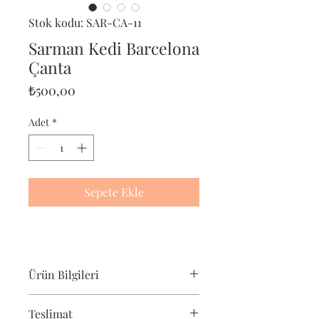
Stok kodu: SAR-CA-11
Sarman Kedi Barcelona
Çanta
Fiyat
₺500,00
Adet
*
Sepete Ekle
Ürün Bilgileri
Pet-Portre Sarman Kedi çantası,
Teslimat
sarman kedi severler için harika bir