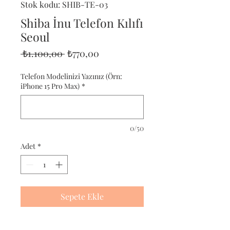
Stok kodu: SHIB-TE-03
Shiba İnu Telefon Kılıfı
Seoul
Normal
İndirimli
 ₺1.100,00 
₺770,00
Fiyat
Fiyat
Telefon Modelinizi Yazınız (Örn:
iPhone 15 Pro Max)
*
0/50
Adet
*
Sepete Ekle