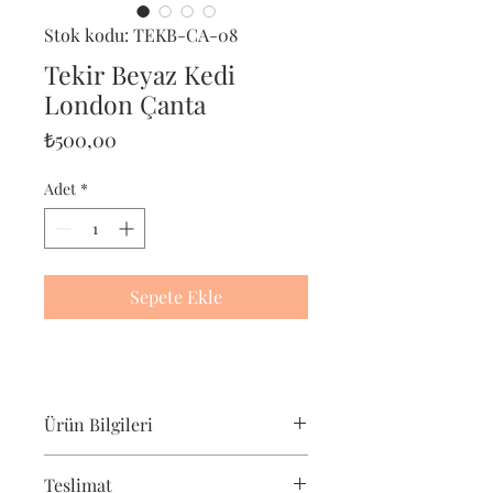
Stok kodu: TEKB-CA-08
Tekir Beyaz Kedi
London Çanta
Fiyat
₺500,00
Adet
*
Sepete Ekle
Ürün Bilgileri
Pet-Portre Tekir Beyaz Kedi çantası,
Teslimat
tekir beyaz kedi severler için harika