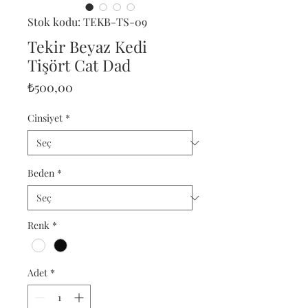
Stok kodu: TEKB-TS-09
Tekir Beyaz Kedi
Tişört Cat Dad
Fiyat
₺500,00
Cinsiyet
*
Beden
*
Renk
*
Adet
*