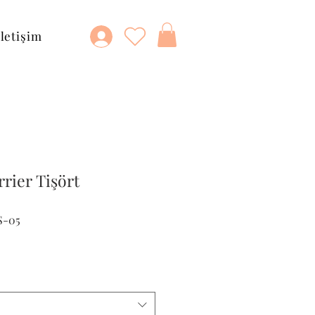
İletişim
rier Tişört
S-05