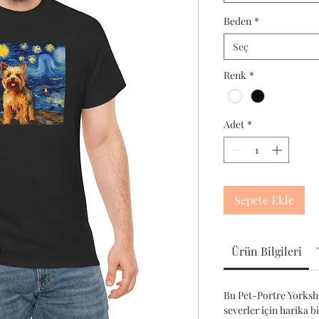
Beden
*
Seç
Renk
*
Adet
*
Sepete Ekle
Ürün Bilgileri
Bu Pet-Portre Yorkshir
severler için harika b