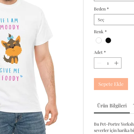
Beden
*
Seç
Renk
*
Adet
*
Sepete Ekle
Ürün Bilgileri
Bu Pet-Portre Yorkshir
severler için harika b