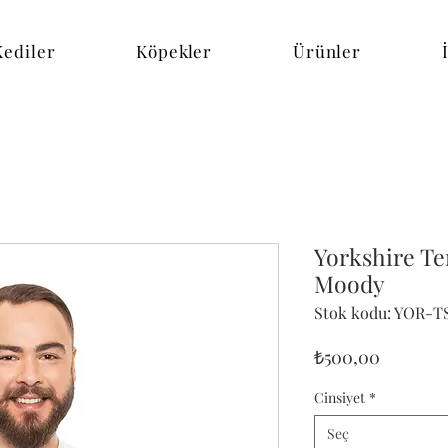
Kediler
Köpekler
Ürünler
Yorkshire Ter
Moody
Stok kodu: YOR-T
Fiyat
₺500,00
Cinsiyet
*
Seç