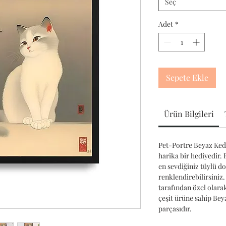
Seç
Adet
*
Sepete Ekle
Ürün Bilgileri
Pet-Portre Beyaz Kedi
harika bir hediyedir. 
en sevdiğiniz tüylü d
renklendirebilirsiniz.
tarafından özel olara
çeşit ürüne sahip Be
parçasıdır.