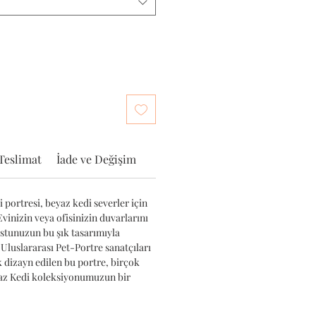
Teslimat
İade ve Değişim
 portresi, beyaz kedi severler için
Evinizin veya ofisinizin duvarlarını
ostunuzun bu şık tasarımıyla
 Uluslararası Pet-Portre sanatçıları
k dizayn edilen bu portre, birçok
yaz Kedi koleksiyonumuzun bir