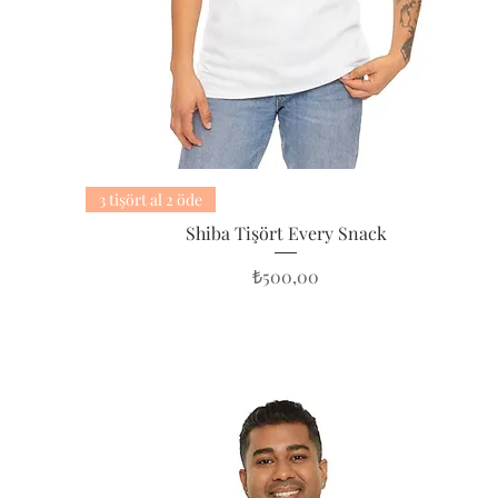
3 tişört al 2 öde
Shiba Tişört Every Snack
Fiyat
₺500,00