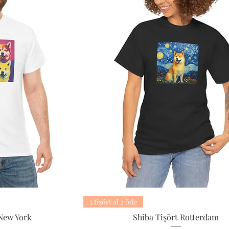
3 tişört al 2 öde
 New York
Shiba Tişört Rotterdam