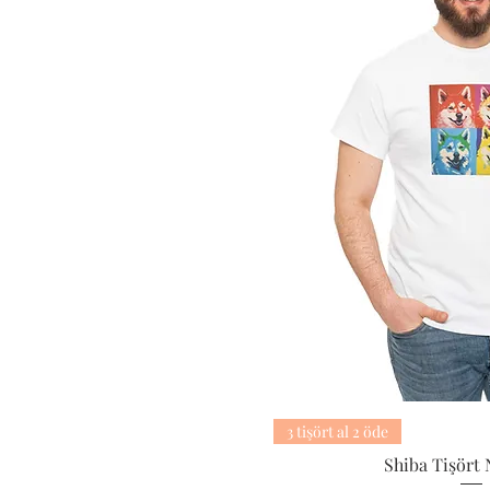
3 tişört al 2 öde
Shiba Tişört