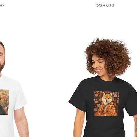
Fiyat
00
₺500,00