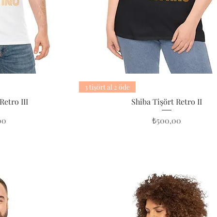
3 tişört al 2 öde
Retro III
Shiba Tişört Retro II
Fiyat
00
₺500,00