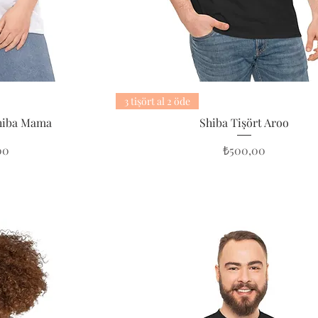
3 tişört al 2 öde
Shiba Mama
Shiba Tişört Aroo
Fiyat
00
₺500,00