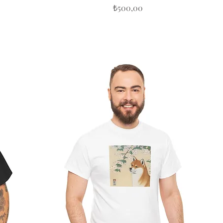
Fiyat
₺500,00