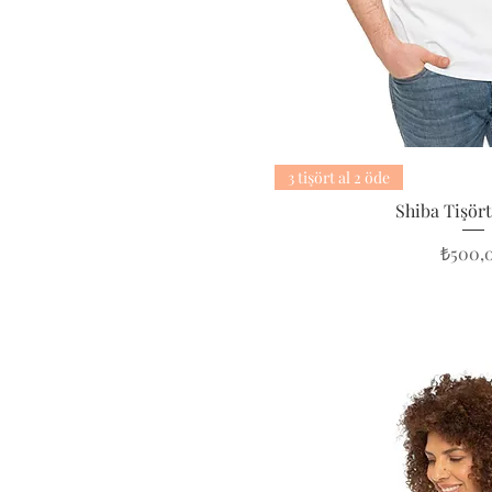
3 tişört al 2 öde
Shiba Tişör
Fiyat
₺500,