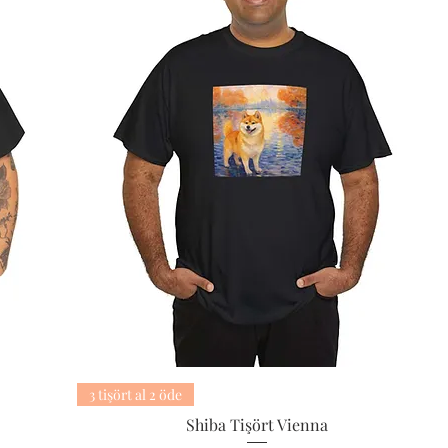
3 tişört al 2 öde
Shiba Tişört Vienna