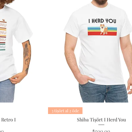
3 tişört al 2 öde
 Retro I
Shiba Tişört I Herd You
Fiyat
00
₺500,00