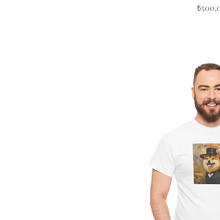
Fiyat
₺500,