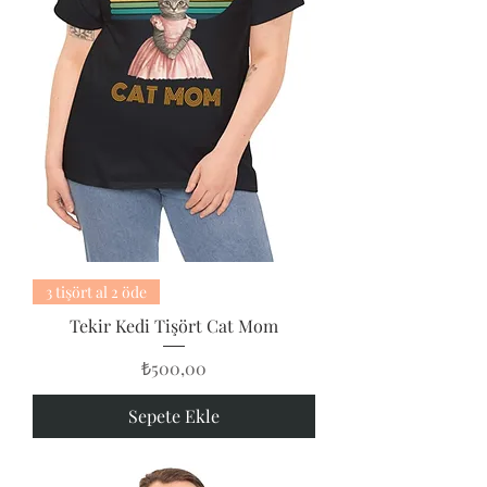
3 tişört al 2 öde
Tekir Kedi Tişört Cat Mom
Fiyat
₺500,00
Sepete Ekle