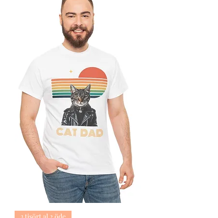
3 tişört al 2 öde