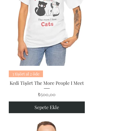
3 tişört al 2 öde
Kedi Tişört The More People I Meet
Fiyat
₺500,00
Sepete Ekle