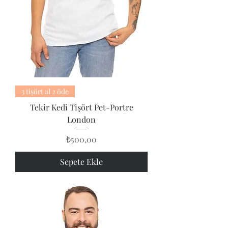
3 tişört al 2 öde
Tekir Kedi Tişört Pet-Portre
London
Fiyat
₺500,00
Sepete Ekle