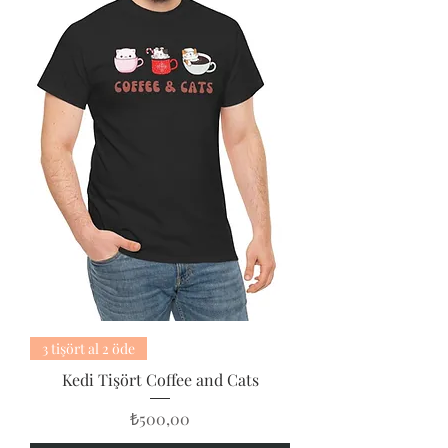
3 tişört al 2 öde
Kedi Tişört Coffee and Cats
Fiyat
₺500,00