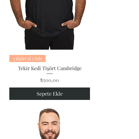
3 tişört al 2 öde
Tekir Kedi Tişört Cambridge
Fiyat
₺500,00
Sepete Ekle