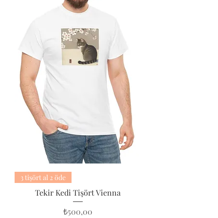
3 tişört al 2 öde
Tekir Kedi Tişört Vienna
Fiyat
₺500,00