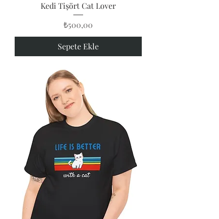
Kedi Tişört Cat Lover
Fiyat
₺500,00
Sepete Ekle