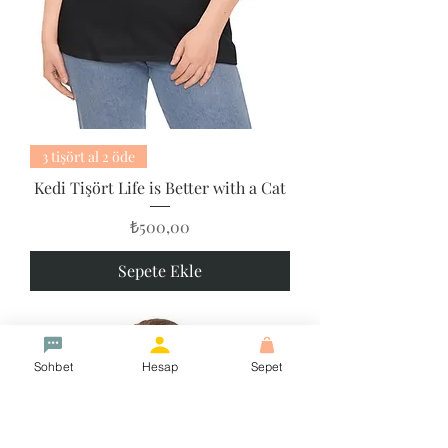
3 tişört al 2 öde
Kedi Tişört Life is Better with a Cat
Fiyat
₺500,00
Sepete Ekle
Sohbet
Hesap
Sepet