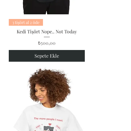
3 tişört al 2 öde
Kedi Tişört Nope.. Not Today
Fiyat
₺500,00
Sepete Ekle