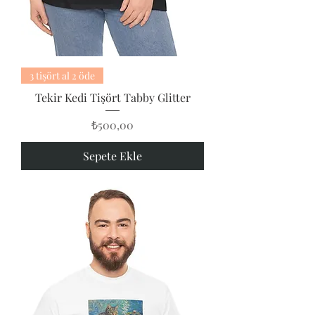
3 tişört al 2 öde
Tekir Kedi Tişört Tabby Glitter
Fiyat
₺500,00
Sepete Ekle