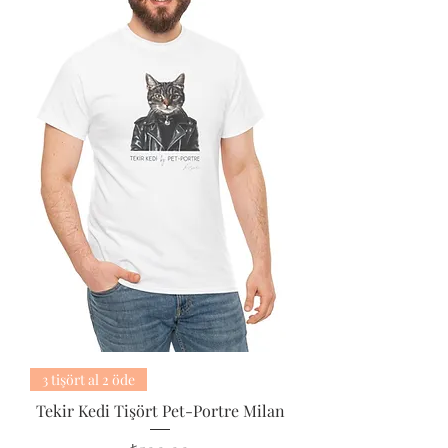
3 tişört al 2 öde
Tekir Kedi Tişört Pet-Portre Milan