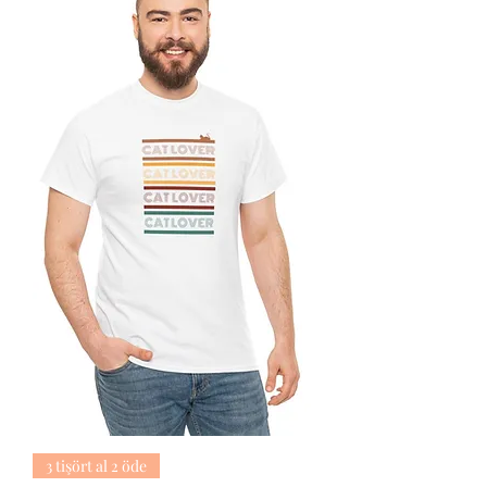
3 tişört al 2 öde