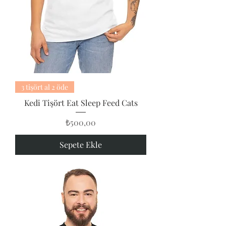
3 tişört al 2 öde
Kedi Tişört Eat Sleep Feed Cats
Fiyat
₺500,00
Sepete Ekle