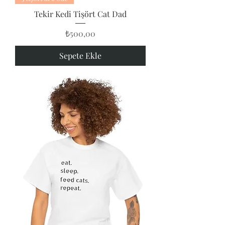
Tekir Kedi Tişört Cat Dad
Fiyat
₺500,00
Sepete Ekle