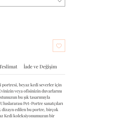
Teslimat
İade ve Değişim
 portresi, beyaz kedi severler için
Evinizin veya ofisinizin duvarlarını
ostunuzun bu şık tasarımıyla
 Uluslararası Pet-Portre sanatçıları
k dizayn edilen bu portre, birçok
yaz Kedi koleksiyonumuzun bir