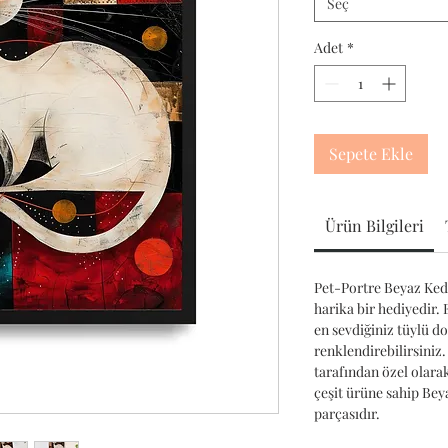
Seç
Adet
*
Sepete Ekle
Ürün Bilgileri
Pet-Portre Beyaz Kedi
harika bir hediyedir. 
en sevdiğiniz tüylü d
renklendirebilirsiniz.
tarafından özel olara
çeşit ürüne sahip Be
parçasıdır.