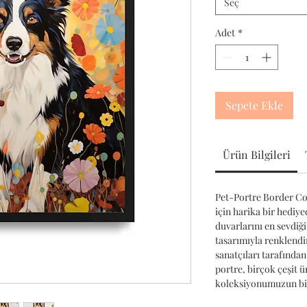
Seç
Adet
*
Sepete Ekle
Ürün Bilgileri
Pet-Portre Border Coll
için harika bir hediye
duvarlarını en sevdiğ
tasarımıyla renklendir
sanatçıları tarafından
portre, birçok çeşit 
koleksiyonumuzun bir