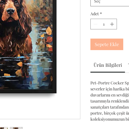
Seç
Adet
*
Sepete Ekle
Ürün Bilgileri
Pet-Portre Cocker Spa
severler için harika b
duvarlarını en sevdiğ
tasarımıyla renklendir
sanatçıları tarafından
portre, birçok çeşit 
koleksiyonumuzun bir