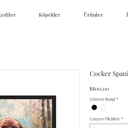
Kediler
Köpekler
Ürünler
Cocker Span
Fiyat
₺800,00
Çerçeve Rengi
*
Çerçeve Ölçüleri
*