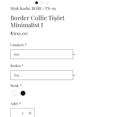
Stok kodu: BORC-TS-19
Border Collie Tişört
Minimalist I
Fiyat
₺500,00
Cinsiyet
*
Beden
*
Renk
*
Adet
*